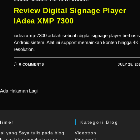
Review Digital Signage Player
IAdea XMP 7300
iadea xmp-7300 adalah sebuah digital signage player berbasis
Android sistem. Alat ini support memainkan konten hingga 4K
resolution.
0 COMMENTS
JULY 25, 20
 Ada Halaman Lagi
limer
Kategori Blog
l yang Saya tulis pada blog
Videotron
ah hasil dari pembelajaran
Videowall